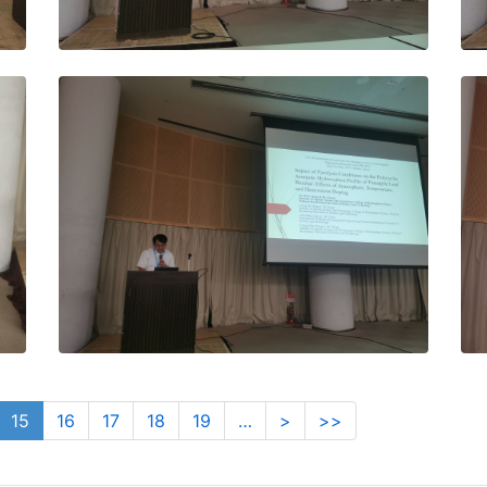
15
16
17
18
19
…
>
>>